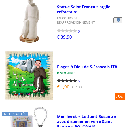
Statue Saint François argile
réfractaire
EN COURS DE
RÉAPPROVISIONNEMENT
0
€ 39,90
Eloges à Dieu de S.François ITA
DISPONIBLE
5
€ 1,90
€ 2,00
-5
%
NOUVEAUTÉS
Mini livret « Le Saint Rosaire »
avec dizainier en verre Saint
François POLONAIS