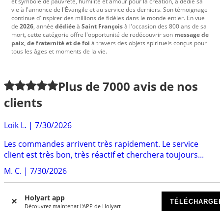
et symbole de pauvreté, humilité et amour pour la création, a dédié sa
vie à l'annonce de l'Évangile et au service des derniers. Son témoignage
continue d'inspirer des millions de fidèles dans le monde entier. En vue
de
2026
, année
dédiée
à
Saint François
à l'occasion des 800 ans de sa
mort, cette catégorie offre l'opportunité de redécouvrir son
message de
paix, de fraternité et de foi
à travers des objets spirituels conçus pour
tous les âges et moments de la vie.
Plus de
7000
avis de nos
clients
Loik L.
|
7/30/2026
Les commandes arrivent très rapidement. Le service
client est très bon, très réactif et cherchera toujours...
M. C.
|
7/30/2026
Cela fait déjà un an ou deux que je commande chez
Holyart app
Holyart , je n'ai jamais été déçue, que ce soit par...
TÉLÉCHARGE
Découvrez maintenat l'APP de Holyart
Llopis
|
6/23/2026