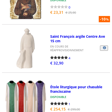
DISPONIBLE
0
€ 23,31
€ 25,90
-10
%
Saint François argile Centre Ave
15 cm
EN COURS DE
RÉAPPROVISIONNEMENT
4
€ 32,90
Étole liturgique pour chasuble
franciscaine
DISPONIBLE
1
€ 254,15
€ 299,00