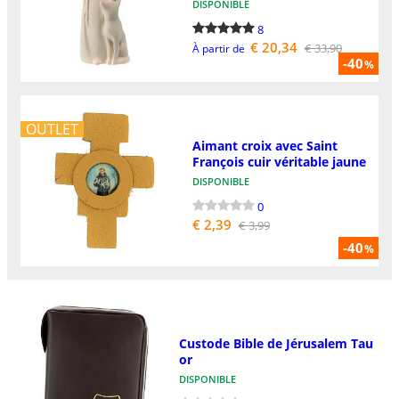
DISPONIBLE
8
€ 20,34
€ 33,90
À partir de
-40
%
OUTLET
Aimant croix avec Saint
François cuir véritable jaune
DISPONIBLE
0
€ 2,39
€ 3,99
-40
%
Custode Bible de Jérusalem Tau
or
DISPONIBLE