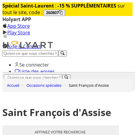
Spécial Saint-Laurent
:
-15 % SUPPLÉMENTAIRES
sur
tout le site, code :
260807
Holyart APP
App Store
Play Store
Aide & Contact
Découvrez Premium
Se connecter
Liste des envies
0
Accueil
Occasions spéciales
Saint François d'Assise
Panier
Saint François d'Assise
AFFINEZ VOTRE RECHERCHE