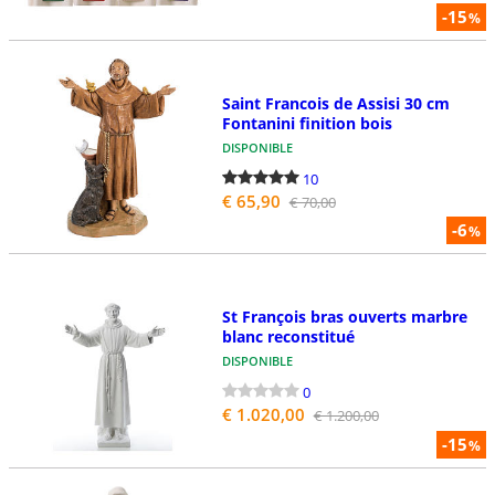
-15
%
Saint Francois de Assisi 30 cm
Fontanini finition bois
DISPONIBLE
10
€ 65,90
€ 70,00
-6
%
St François bras ouverts marbre
blanc reconstitué
DISPONIBLE
0
€ 1.020,00
€ 1.200,00
-15
%