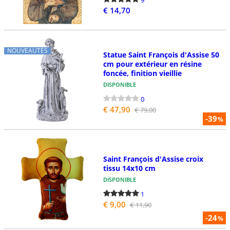
€ 14,70
NOUVEAUTÉS
Statue Saint François d'Assise 50
cm pour extérieur en résine
foncée, finition vieillie
DISPONIBLE
0
€ 47,90
€ 79,00
-39
%
Saint François d'Assise croix
tissu 14x10 cm
DISPONIBLE
1
€ 9,00
€ 11,90
-24
%