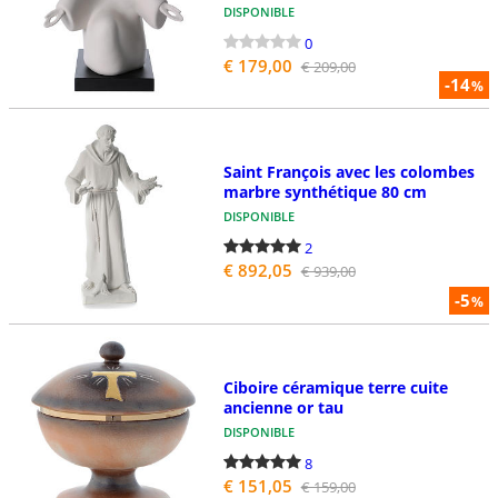
DISPONIBLE
0
€ 179,00
€ 209,00
-14
%
Saint François avec les colombes
marbre synthétique 80 cm
DISPONIBLE
2
€ 892,05
€ 939,00
-5
%
Ciboire céramique terre cuite
ancienne or tau
DISPONIBLE
8
€ 151,05
€ 159,00