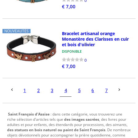
0
€ 7,00
NOUVEAUTÉS
Bracelet artisanal orange
Monastère des Clarisses en cuir
et bois d'olivier
DISPONIBLE
0
€ 7,00
4
1
2
3
5
6
7
Saint François d'Assise
: dans cette catégorie, vous trouverez une
riche sélection d'articles tels que
des images sacrées
, des livres pour
adultes et pour enfants, des étendards pour processions, des aimants,
des statues en bois naturel ou paint de Saint François
. De nombreux
objets dévotionnels pour accompagner la prière quotidienne, comme