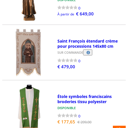
0
€ 649,00
À partir de
Saint François étendard crème
pour processions 145x80 cm
SUR COMMANDE
0
€ 479,00
Étole symboles franciscains
broderies tissu polyester
DISPONIBLE
0
€ 177,65
€ 209,00