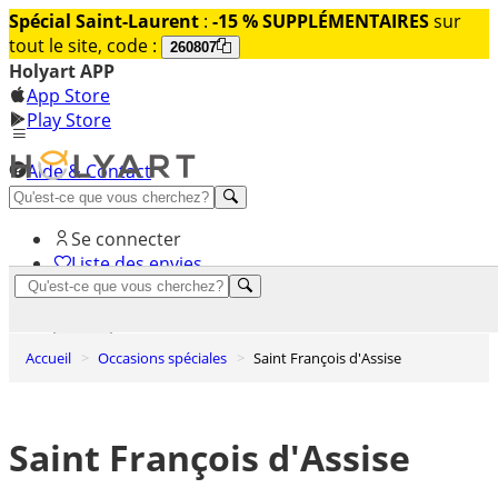
Spécial Saint-Laurent
:
-15 % SUPPLÉMENTAIRES
sur
tout le site, code :
260807
Holyart APP
App Store
Play Store
Aide & Contact
Découvrez Premium
Se connecter
Liste des envies
0
Panier
Accueil
Occasions spéciales
Saint François d'Assise
Saint François d'Assise