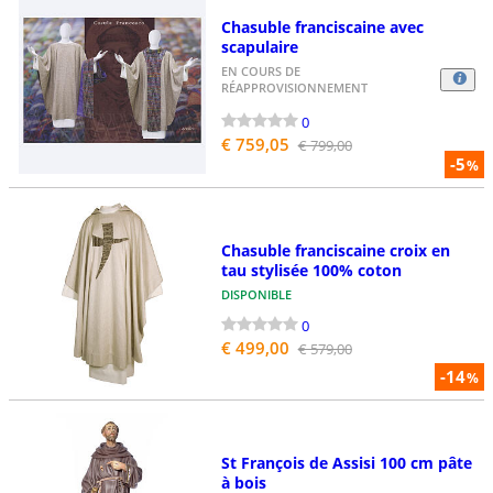
Chasuble franciscaine avec
scapulaire
EN COURS DE
RÉAPPROVISIONNEMENT
0
€ 759,05
€ 799,00
-5
%
Chasuble franciscaine croix en
tau stylisée 100% coton
DISPONIBLE
0
€ 499,00
€ 579,00
-14
%
St François de Assisi 100 cm pâte
à bois