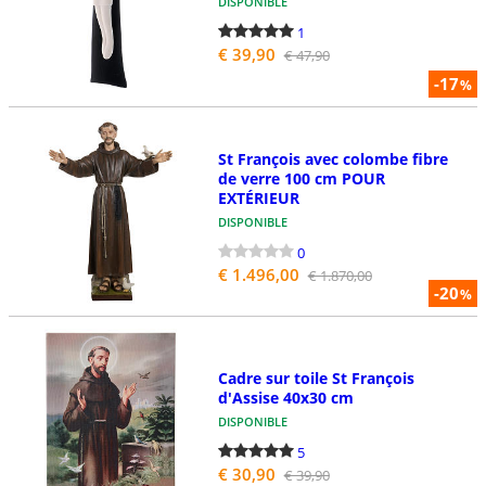
DISPONIBLE
1
€ 39,90
€ 47,90
-17
%
St François avec colombe fibre
de verre 100 cm POUR
EXTÉRIEUR
DISPONIBLE
0
€ 1.496,00
€ 1.870,00
-20
%
Cadre sur toile St François
d'Assise 40x30 cm
DISPONIBLE
5
€ 30,90
€ 39,90