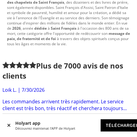
des chapelets de Saint François
, des dizainiers et des livres de prière,
sont également disponibles. Saint François d'Assisi, Saint Patron d'Italie
et symbole de pauvreté, humilité et amour pour la création, a dédié sa
vie à l'annonce de l'Évangile et au service des derniers. Son témoignage
continue d'inspirer des millions de fidèles dans le monde entier. En vue
de
2026
, année
dédiée
à
Saint François
à l'occasion des 800 ans de sa
mort, cette catégorie offre l'opportunité de redécouvrir son
message de
paix, de fraternité et de foi
à travers des objets spirituels conçus pour
tous les âges et moments de la vie.
Plus de
7000
avis de nos
clients
Loik L.
|
7/30/2026
Les commandes arrivent très rapidement. Le service
client est très bon, très réactif et cherchera toujours...
M. C.
|
7/30/2026
Holyart app
TÉLÉCHARGE
Découvrez maintenat l'APP de Holyart
Cela fait déjà un an ou deux que je commande chez
Holyart , je n'ai jamais été déçue, que ce soit par...