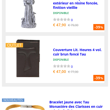
extérieur en résine foncée,
finition vieillie
DISPONIBLE
0
€ 47,90
€ 79,00
-39
%
OUTLET
Couverture Lit. Heures 4 vol.
cuir brun foncé Tau
DISPONIBLE
0
€ 47,00
€ 77,00
-39
%
NOUVEAUTÉS
Bracelet jaune avec Tau
Monastère des Clarisses en cuir