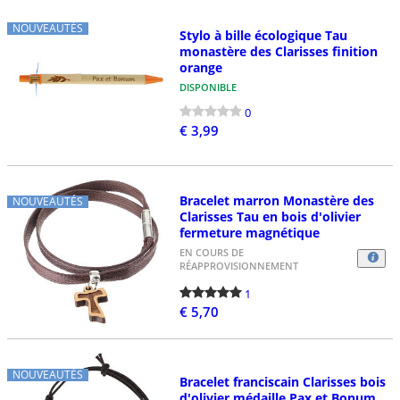
NOUVEAUTÉS
Stylo à bille écologique Tau
monastère des Clarisses finition
orange
DISPONIBLE
0
€ 3,99
Bracelet marron Monastère des
NOUVEAUTÉS
Clarisses Tau en bois d'olivier
fermeture magnétique
EN COURS DE
RÉAPPROVISIONNEMENT
1
€ 5,70
NOUVEAUTÉS
Bracelet franciscain Clarisses bois
d'olivier médaille Pax et Bonum