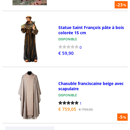
-23
%
Statue Saint François pâte à bois
colorée 15 cm
DISPONIBLE
0
€ 59,90
Chasuble franciscaine beige avec
scapulaire
DISPONIBLE
1
€ 759,05
€ 799,00
-5
%