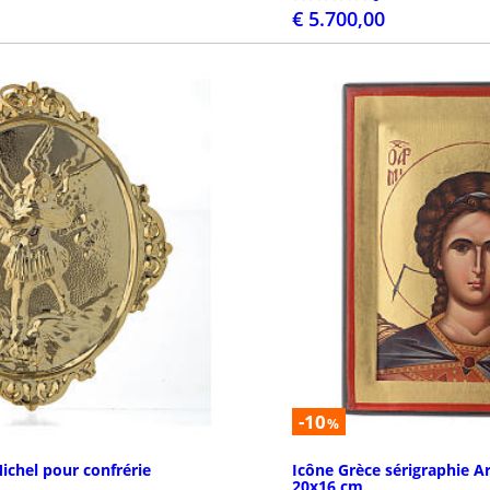
€ 5.700,00
ASSEZ LA COMMANDE
PASSEZ 
-10
%
ichel pour confrérie
Icône Grèce sérigraphie A
20x16 cm