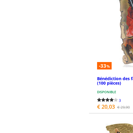
-33
%
Bénédiction des f
(100 pièces)
DISPONIBLE
3
€ 20,03
€ 29,90
P