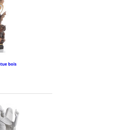
atue bois
TAILS