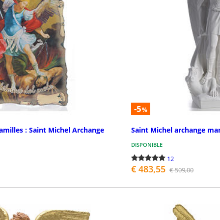
-5
%
amilles : Saint Michel Archange
Saint Michel archange ma
DISPONIBLE
12
€ 483,55
€ 509,00
ASSEZ LA COMMANDE
PASSEZ 