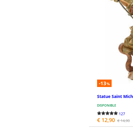
-13
%
Statue Saint Mich
DISPONIBLE
127
€ 12,90
€ 14,90
P