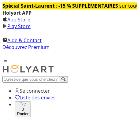
Spécial Saint-Laurent
:
-15 % SUPPLÉMENTAIRES
sur tout
Holyart APP
App Store
Play Store
Aide & Contact
Découvrez Premium
Se connecter
Liste des envies
0
Panier