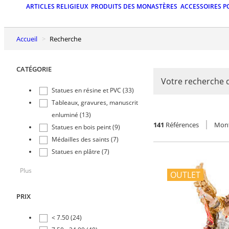
ARTICLES RELIGIEUX
PRODUITS DES MONASTÈRES
ACCESSOIRES P
Accueil
Recherche
CATÉGORIE
Votre recherche 
Statues en résine et PVC (33)
Tableaux, gravures, manuscrit
enluminé (13)
141
Références
Mont
Statues en bois peint (9)
Médailles des saints (7)
Statues en plâtre (7)
Plus
OUTLET
PRIX
< 7.50 (24)