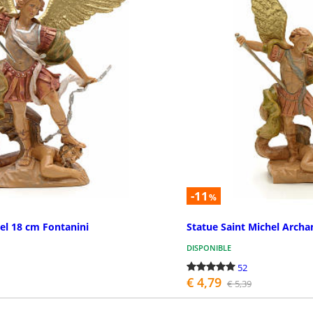
-11
%
el 18 cm Fontanini
Statue Saint Michel Archa
DISPONIBLE
52
€ 4,79
€ 5,39
ASSEZ LA COMMANDE
PASSEZ 