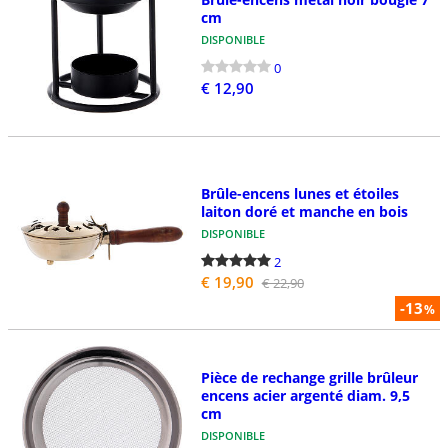
cm
DISPONIBLE
0
€ 12,90
Brûle-encens lunes et étoiles
laiton doré et manche en bois
DISPONIBLE
2
€ 19,90
€ 22,90
-13
%
Pièce de rechange grille brûleur
encens acier argenté diam. 9,5
cm
DISPONIBLE