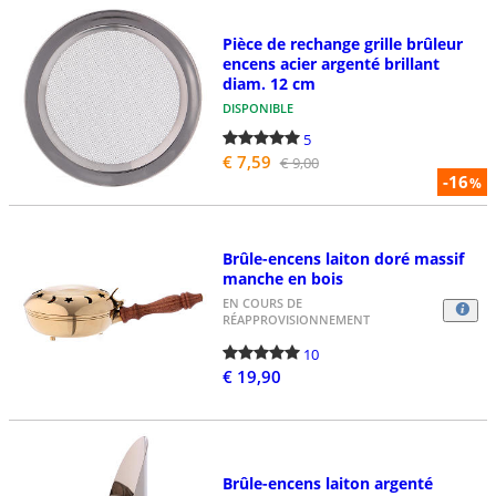
Pièce de rechange grille brûleur
encens acier argenté brillant
diam. 12 cm
DISPONIBLE
5
€ 7,59
€ 9,00
-16
%
Brûle-encens laiton doré massif
manche en bois
EN COURS DE
RÉAPPROVISIONNEMENT
10
€ 19,90
Brûle-encens laiton argenté