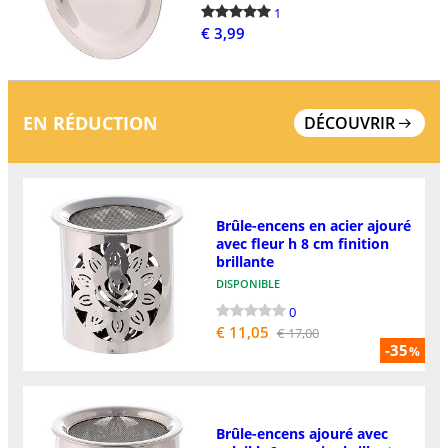
1
€ 3,99
EN RÉDUCTION
DÉCOUVRIR
Brûle-encens en acier ajouré
avec fleur h 8 cm finition
brillante
DISPONIBLE
0
€ 11,05
€ 17,00
-35
%
Brûle-encens ajouré avec