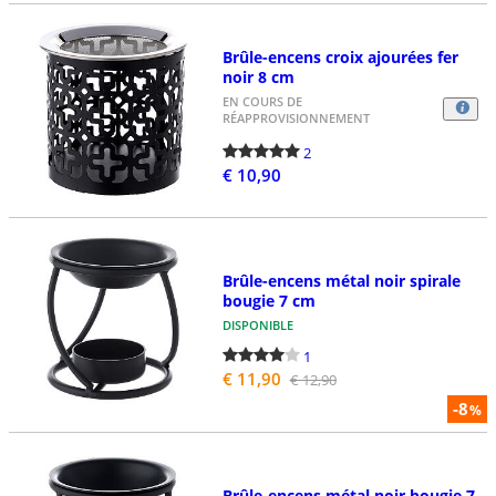
Brûle-encens croix ajourées fer
noir 8 cm
EN COURS DE
RÉAPPROVISIONNEMENT
2
€ 10,90
Brûle-encens métal noir spirale
bougie 7 cm
DISPONIBLE
1
€ 11,90
€ 12,90
-8
%
Brûle-encens métal noir bougie 7