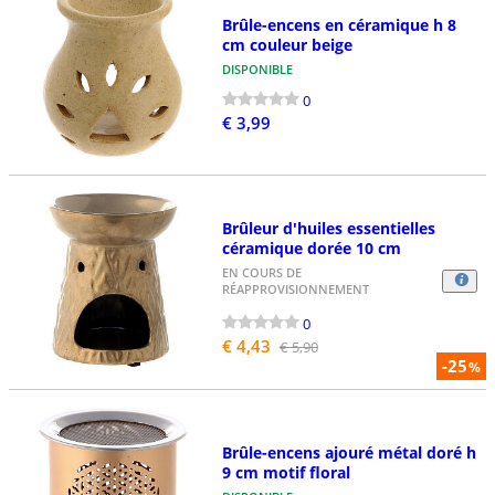
Brûle-encens en céramique h 8
cm couleur beige
DISPONIBLE
0
€ 3,99
Brûleur d'huiles essentielles
céramique dorée 10 cm
EN COURS DE
RÉAPPROVISIONNEMENT
0
€ 4,43
€ 5,90
-25
%
Brûle-encens ajouré métal doré h
9 cm motif floral