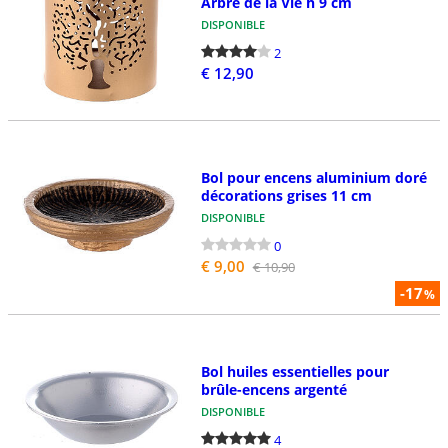
Arbre de la Vie h 9 cm
DISPONIBLE
2
€ 12,90
Bol pour encens aluminium doré
décorations grises 11 cm
DISPONIBLE
0
€ 9,00
€ 10,90
-17
%
Bol huiles essentielles pour
brûle-encens argenté
DISPONIBLE
4