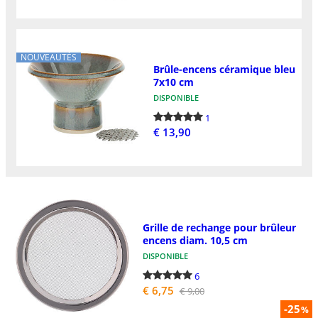
NOUVEAUTÉS
Brûle-encens céramique bleu
7x10 cm
DISPONIBLE
1
€ 13,90
Grille de rechange pour brûleur
encens diam. 10,5 cm
DISPONIBLE
6
€ 6,75
€ 9,00
-25
%