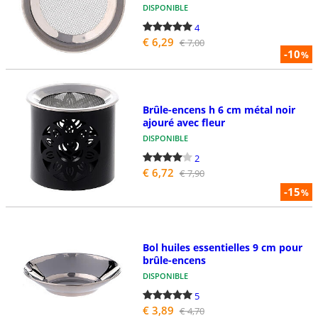
DISPONIBLE
4
€ 6,29
€ 7,00
-10
%
Brûle-encens h 6 cm métal noir
ajouré avec fleur
DISPONIBLE
2
€ 6,72
€ 7,90
-15
%
Bol huiles essentielles 9 cm pour
brûle-encens
DISPONIBLE
5
€ 3,89
€ 4,70