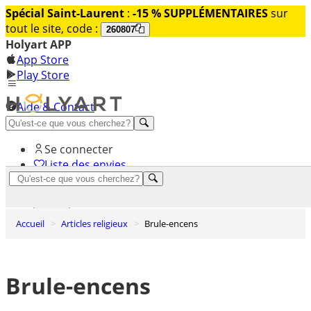
Spécial Saint-Laurent
:
-15 % SUPPLÉMENTAIRES
sur
tout le site, code :
260807
Holyart APP
App Store
Play Store
Aide & Contact
Découvrez Premium
Se connecter
Liste des envies
0
Panier
Accueil
Articles religieux
Brule-encens
Brule-encens