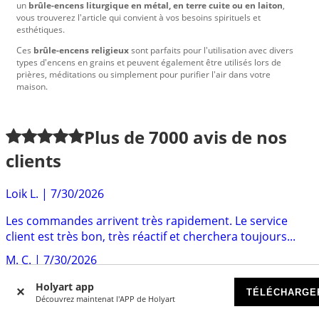
un
brûle-encens liturgique en métal, en terre cuite ou en laiton
,
vous trouverez l'article qui convient à vos besoins spirituels et
esthétiques.
Ces
brûle-encens religieux
sont parfaits pour l'utilisation avec divers
types d'encens en grains et peuvent également être utilisés lors de
prières, méditations ou simplement pour purifier l'air dans votre
maison.
Plus de
7000
avis de nos
clients
Loik L.
|
7/30/2026
Les commandes arrivent très rapidement. Le service
client est très bon, très réactif et cherchera toujours...
M. C.
|
7/30/2026
Cela fait déjà un an ou deux que je commande chez
Holyart app
TÉLÉCHARGE
Découvrez maintenat l'APP de Holyart
Holyart , je n'ai jamais été déçue, que ce soit par...