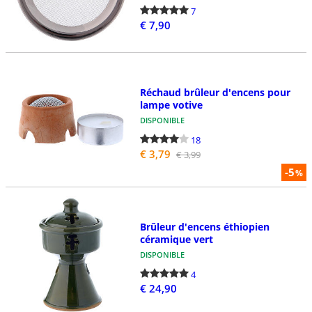
7
€ 7,90
Réchaud brûleur d'encens pour
lampe votive
DISPONIBLE
18
€ 3,79
€ 3,99
-5
%
Brûleur d'encens éthiopien
céramique vert
DISPONIBLE
4
€ 24,90