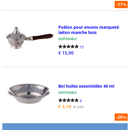
-17
%
Poêlon pour encens marqueté
laiton manche bois
DISPONIBLE
15
€ 15,90
Bol huiles essentielles 40 ml
DISPONIBLE
4
€ 3,19
€ 3,99
-20
%