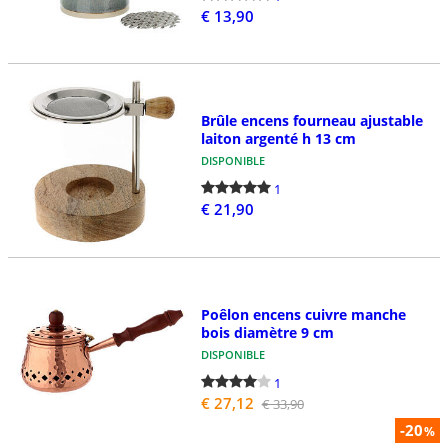
€ 13,90
Brûle encens fourneau ajustable
laiton argenté h 13 cm
DISPONIBLE
1
€ 21,90
Poêlon encens cuivre manche
bois diamètre 9 cm
DISPONIBLE
1
€ 27,12
€ 33,90
-20
%