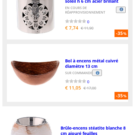
soleil h 6 cm acier brillant
EN COURS DE
RÉAPPROVISIONNEMENT
0
€ 7,74
€ 11,90
-35
%
Bol à encens métal cuivré
diamètre 13 cm
SUR COMMANDE
0
€ 11,05
€ 17,00
-35
%
Brûle-encens stéatite blanche 8
cm ajouré feuilles