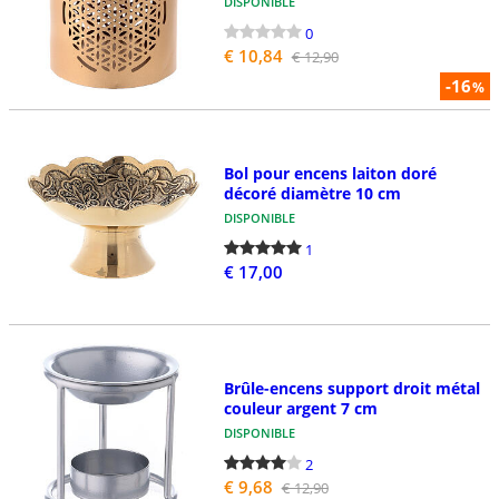
DISPONIBLE
0
€ 10,84
€ 12,90
-16
%
Bol pour encens laiton doré
décoré diamètre 10 cm
DISPONIBLE
1
€ 17,00
Brûle-encens support droit métal
couleur argent 7 cm
DISPONIBLE
2
€ 9,68
€ 12,90