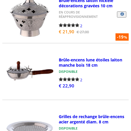
Brûle-encens laiton nickelé
décorations gravées 10 cm
EN COURS DE
RÉAPPROVISIONNEMENT
2
€ 21,90
€ 27,00
-19
%
Brûle-encens lune étoiles laiton
manche bois 18 cm
DISPONIBLE
2
€ 22,90
Grilles de rechange brûle-encens
acier argenté diam. 8 cm
DISPONIBLE