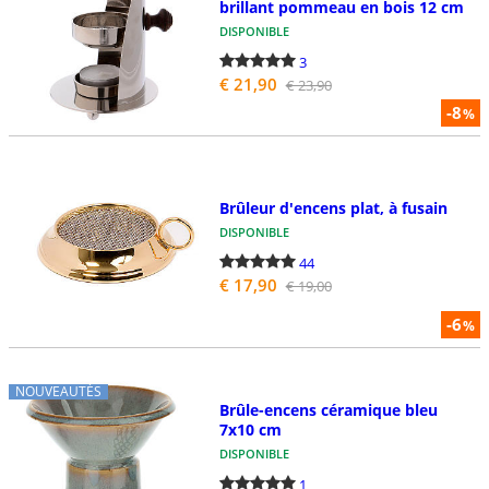
brillant pommeau en bois 12 cm
DISPONIBLE
3
€ 21,90
€ 23,90
-8
%
Brûleur d'encens plat, à fusain
DISPONIBLE
44
€ 17,90
€ 19,00
-6
%
NOUVEAUTÉS
Brûle-encens céramique bleu
7x10 cm
DISPONIBLE
1