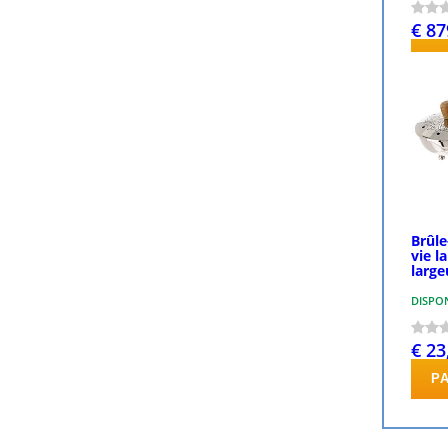
€ 87
P
Brûle
vie l
large
DISPO
€ 23
P