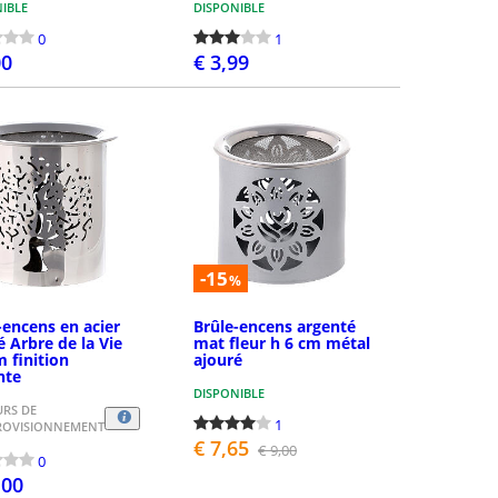
IBLE
DISPONIBLE
0
1
00
€ 3,99
ASSEZ LA COMMANDE
PASSEZ LA COMMANDE
-15
%
-encens en acier
Brûle-encens argenté
é Arbre de la Vie
mat fleur h 6 cm métal
m finition
ajouré
nte
DISPONIBLE
URS DE
1
ROVISIONNEMENT
€ 7,65
€ 9,00
0
,00