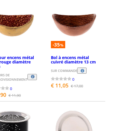
-35
%
our encens métal
Bol à encens métal
 rouge diamètre
cuivré diamètre 13 cm
m
SUR COMMANDE
URS DE
0
ROVISIONNEMENT
€ 11,05
€ 17,00
0
,90
€ 11,90
ASSEZ LA COMMANDE
PASSEZ LA COMMANDE