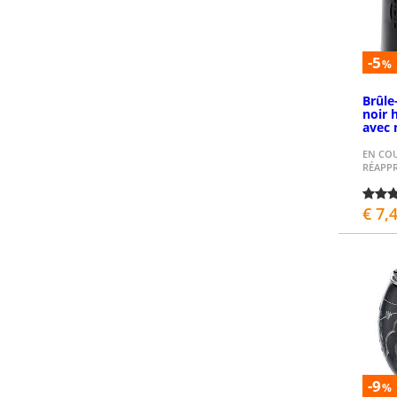
-5
%
Brûle
noir 
avec 
EN CO
RÉAPP
€ 7,
P
-9
%