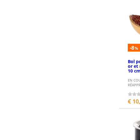
-8
%
Bol p
or et
10 c
EN CO
RÉAPP
€ 10
P