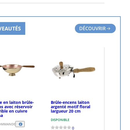
ASSEZ LA COMMANDE
PASSEZ LA COMMANDE
EAUTÉS
DÉCOUVRIR
 en laiton brûle-
Brûle-encens laiton
s avec réservoir
argenté motif floral
ble en cuivre
largueur 20 cm
na
DISPONIBLE
COMMANDE
0