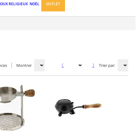
JOUX RELIGIEUX
NOËL
OUTLET
nces
Montrer
Trier par: