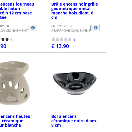
 encens fourneau
Brûle encens noir grille
able laiton
géométrique métal
té h 12 cm base
manche bois diam. 8
tée
cm
URS DE
EN COURS DE
ROVISIONNEMENT
RÉAPPROVISIONNEMENT
1
0
,90
€ 13,90
ASSEZ LA COMMANDE
PASSEZ LA COMMANDE
-encens hauteur
Bol à encens
m céramique
céramique noire diam.
ur blanche
9 cm