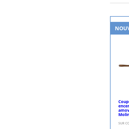
P
NOUV
Coupe
encen
amovi
Moli
SUR 