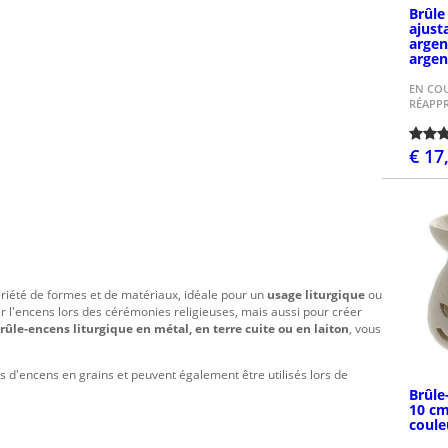
Brûle
ajust
argen
argen
EN CO
RÉAPP
€ 17
P
riété de formes et de matériaux, idéale pour un
usage liturgique
ou
r l'encens lors des cérémonies religieuses, mais aussi pour créer
rûle-encens liturgique en métal, en terre cuite ou en laiton
, vous
pes d'encens en grains et peuvent également être utilisés lors de
Brûle
10 c
coule