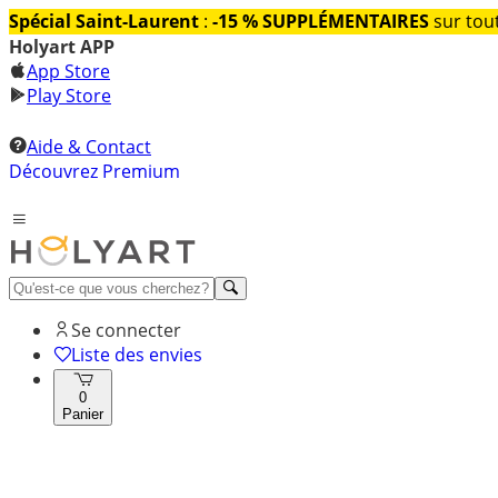
Spécial Saint-Laurent
:
-15 % SUPPLÉMENTAIRES
sur tout
Holyart APP
App Store
Play Store
Aide & Contact
Découvrez Premium
Se connecter
Liste des envies
0
Panier