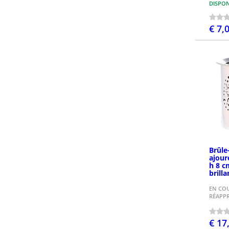
DISPON
€ 7,
P
Brûle
ajour
h 8 c
brilla
EN CO
RÉAPP
€ 17