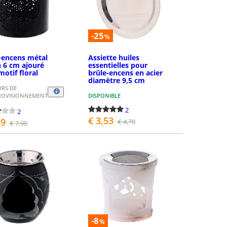
-25
%
-encens métal
Assiette huiles
h 6 cm ajouré
essentielles pour
motif floral
brûle-encens en acier
diamètre 9,5 cm
URS DE
ROVISIONNEMENT
DISPONIBLE
2
2
€ 3,53
49
€ 4,70
€ 7,90
ASSEZ LA COMMANDE
PASSEZ LA COMMANDE
-8
%