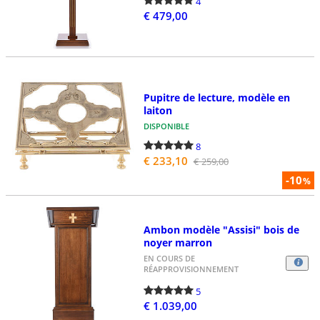
4
€ 479,00
Pupitre de lecture, modèle en
laiton
DISPONIBLE
8
€ 233,10
€ 259,00
-10
%
Ambon modèle "Assisi" bois de
noyer marron
EN COURS DE
RÉAPPROVISIONNEMENT
5
€ 1.039,00