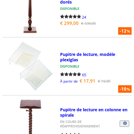
dorés
DISPONIBLE
24
€ 299,00
€ 339,00
-12
%
Pupitre de lecture, modèle
plexiglas
DISPONIBLE
65
€ 17,91
€ 19,90
À partir de
-10
%
Pupitre de lecture en colonne en
spirale
EN COURS DE
RÉAPPROVISIONNEMENT