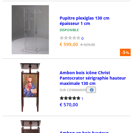
Pupitre plexiglas 130 cm
épaisseur 1 cm
DISPONIBLE
0
€ 599,00
€ 629,00
-5
%
Ambon bois icône Christ
Pantocrator sérigraphie hauteur
maximale 130 cm
SUR COMMANDE
1
€ 570,00
Ambon en bois hauteur