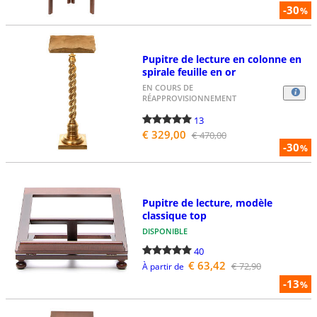
-30
%
Pupitre de lecture en colonne en
spirale feuille en or
EN COURS DE
RÉAPPROVISIONNEMENT
13
€ 329,00
€ 470,00
-30
%
Pupitre de lecture, modèle
classique top
DISPONIBLE
40
€ 63,42
€ 72,90
À partir de
-13
%