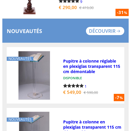
9
€ 290,00
€ 419,00
-31
%
NOUVEAUTÉS
DÉCOUVRIR
NOUVEAUTÉS
Pupitre à colonne réglable
en plexiglas transparent 115
cm démontable
DISPONIBLE
1
€ 549,00
€ 590,00
-7
%
NOUVEAUTÉS
Pupitre à colonne en
plexiglas transparent 115 cm