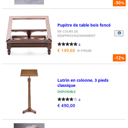
-30
%
Pupitre de table bois foncé
EN COURS DE
RÉAPPROVISIONNEMENT
4
€ 149,60
€ 170,00
-12
%
Lutrin en colonne, 3 pieds
classique
DISPONIBLE
4
€ 490,00