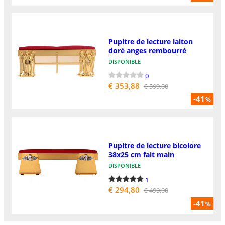
Pupitre de lecture laiton
doré anges rembourré
DISPONIBLE
0
€ 353,88
€ 599,00
-41
%
Pupitre de lecture bicolore
38x25 cm fait main
DISPONIBLE
1
€ 294,80
€ 499,00
-41
%