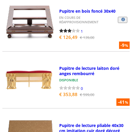
Pupitre en bois foncé 30x40
EN COURS DE
RÉAPPROVISIONNEMENT
1
€ 126,49
€ 139,00
-9
%
Pupitre de lecture laiton doré
anges rembourré
DISPONIBLE
0
€ 353,88
€ 599,00
-41
%
Pupitre de lecture pliable 40x30
cm imitation cuir doré décoré