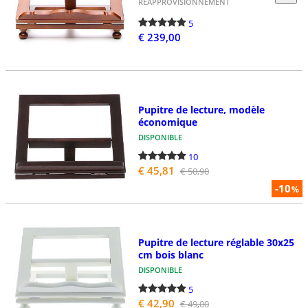
RÉAPPROVISIONNEMENT
5
€ 239,00
Pupitre de lecture, modèle
économique
DISPONIBLE
10
€ 45,81
€ 50,90
-10
%
Pupitre de lecture réglable 30x25
cm bois blanc
DISPONIBLE
5
€ 42,90
€ 49,00