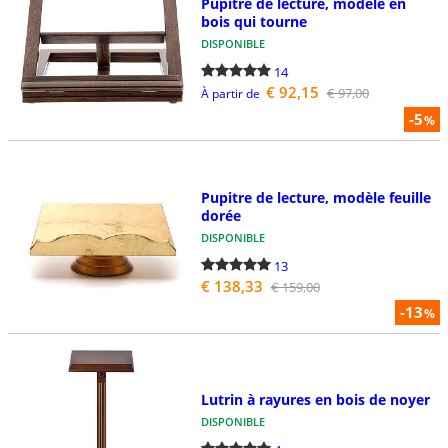
Pupitre de lecture, modèle en
bois qui tourne
DISPONIBLE
14
€ 92,15
€ 97,00
À partir de
-5
%
Pupitre de lecture, modèle feuille
dorée
DISPONIBLE
13
€ 138,33
€ 159,00
-13
%
Lutrin à rayures en bois de noyer
DISPONIBLE