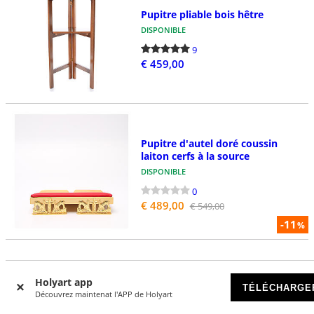
Pupitre pliable bois hêtre
DISPONIBLE
9
€ 459,00
Pupitre d'autel doré coussin
laiton cerfs à la source
DISPONIBLE
0
€ 489,00
€ 549,00
-11
%
2
1
3
Holyart app
TÉLÉCHARGE
Découvrez maintenat l'APP de Holyart