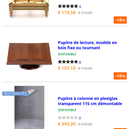
4
€ 179,58
€ 219,00
-18
%
Pupitre de lecture, modèle en
bois fixe ou tournant
DISPONIBLE
8
€ 107,10
€ 119,00
-10
%
NOUVEAUTÉS
Pupitre à colonne en plexiglas
transparent 115 cm démontable
DISPONIBLE
0
€ 399,00
€ 570,00