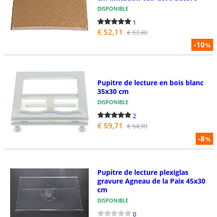
DISPONIBLE
1
€ 52,11
€ 57,90
-10
%
Pupitre de lecture en bois blanc
35x30 cm
DISPONIBLE
2
€ 59,71
€ 64,90
-8
%
Pupitre de lecture plexiglas
gravure Agneau de la Paix 45x30
cm
DISPONIBLE
0