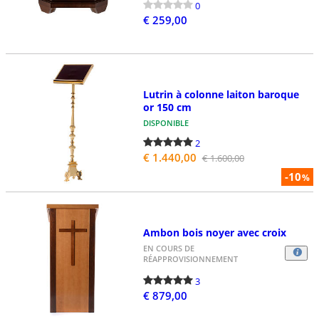
0
€ 259,00
Lutrin à colonne laiton baroque
or 150 cm
DISPONIBLE
2
€ 1.440,00
€ 1.600,00
-10
%
Ambon bois noyer avec croix
EN COURS DE
RÉAPPROVISIONNEMENT
3
€ 879,00