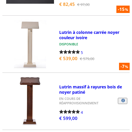
€ 82,45
€ 97,00
-15
%
Lutrin à colonne carrée noyer
couleur ivoire
DISPONIBLE
5
€ 539,00
€ 579,00
-7
%
Lutrin massif à rayures bois de
noyer patiné
EN COURS DE
RÉAPPROVISIONNEMENT
4
€ 599,00