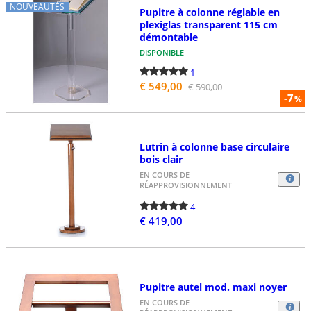
NOUVEAUTÉS
Pupitre à colonne réglable en
plexiglas transparent 115 cm
démontable
DISPONIBLE
1
€ 549,00
€ 590,00
-7
%
Lutrin à colonne base circulaire
bois clair
EN COURS DE
RÉAPPROVISIONNEMENT
4
€ 419,00
Pupitre autel mod. maxi noyer
EN COURS DE