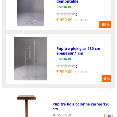
démontable
DISPONIBLE
0
€ 399,00
€ 570,00
-30
%
Pupitre plexiglas 130 cm
épaisseur 1 cm
DISPONIBLE
0
€ 599,00
€ 629,00
-5
%
Pupitre bois colonne carrée 120
cm
EN COURS DE