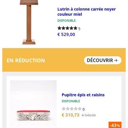
Lutrin à colonne carrée noyer
couleur miel
DISPONIBLE
5
€ 529,00
EN RÉDUCTION
DÉCOUVRIR
Pupitre épis et raisins
DISPONIBLE
0
€ 310,73
€ 549,00
-43
%