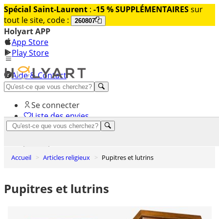
Spécial Saint-Laurent
:
-15 % SUPPLÉMENTAIRES
sur
tout le site, code :
260807
Holyart APP
App Store
Play Store
Aide & Contact
Découvrez Premium
Se connecter
Liste des envies
0
Panier
Accueil
Articles religieux
Pupitres et lutrins
Pupitres et lutrins