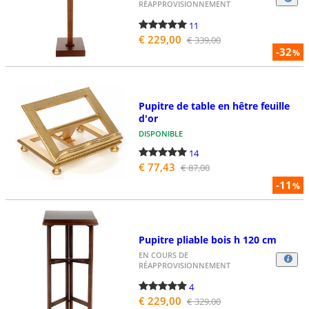
RÉAPPROVISIONNEMENT
11
€ 229,00
€ 339,00
-32
%
Pupitre de table en hêtre feuille
d'or
DISPONIBLE
14
€ 77,43
€ 87,00
-11
%
Pupitre pliable bois h 120 cm
EN COURS DE
RÉAPPROVISIONNEMENT
4
€ 229,00
€ 329,00