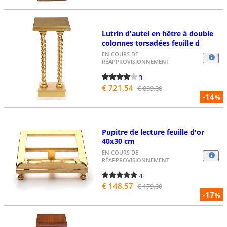
Lutrin d'autel en hêtre à double
colonnes torsadées feuille d
EN COURS DE
RÉAPPROVISIONNEMENT
3
€ 721,54
€ 839,00
-14
%
Pupitre de lecture feuille d'or
40x30 cm
EN COURS DE
RÉAPPROVISIONNEMENT
4
€ 148,57
€ 179,00
-17
%