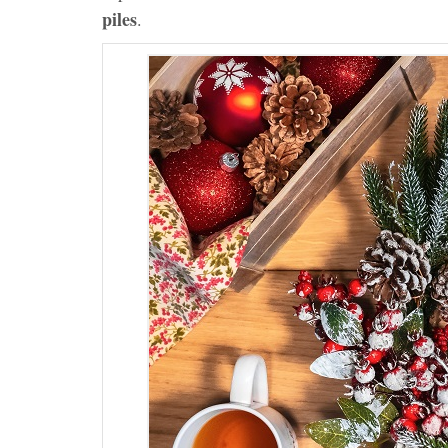
piles
.