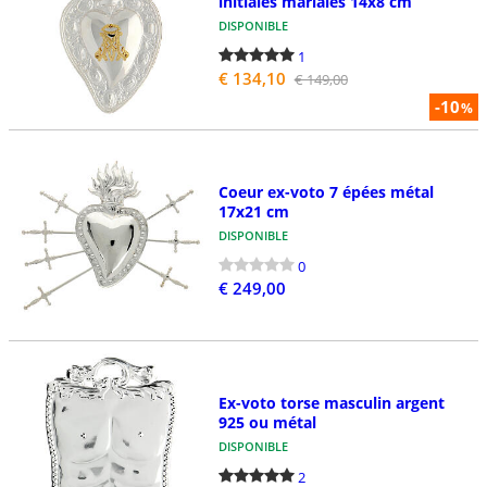
initiales mariales 14x8 cm
DISPONIBLE
1
€ 134,10
€ 149,00
-10
%
Coeur ex-voto 7 épées métal
17x21 cm
DISPONIBLE
0
€ 249,00
Ex-voto torse masculin argent
925 ou métal
DISPONIBLE
2