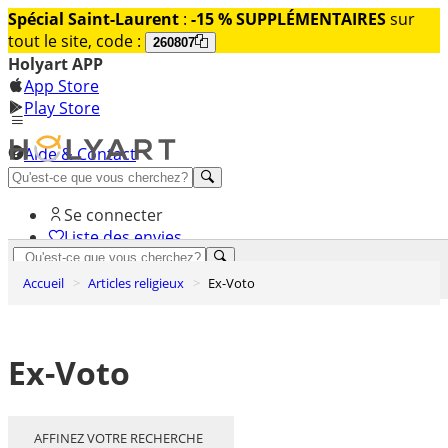
Spécial Saint-Laurent
:
-15 % SUPPLÉMENTAIRES
sur
tout le site, code :
260807
Holyart APP
App Store
Play Store
Aide & Contact
Découvrez Premium
Se connecter
Liste des envies
0
Accueil
Articles religieux
Ex-Voto
Panier
Ex-Voto
AFFINEZ VOTRE RECHERCHE