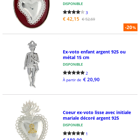
DISPONIBLE
3
€ 42,15
€ 52,69
-20
%
Ex-voto enfant argent 925 ou
métal 15 cm
DISPONIBLE
2
€ 20,90
À partir de
Coeur ex-voto lisse avec initiale
mariale décoré argent 925
DISPONIBLE
1
€ 189,00