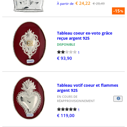
€ 24,22
€ 28,49
À partir de
-15
%
Tableau coeur ex-voto grâce
reçue argent 925
DISPONIBLE
1
€ 93,90
Tableau votif coeur et flammes
argent 925
EN COURS DE
RÉAPPROVISIONNEMENT
1
€ 119,00