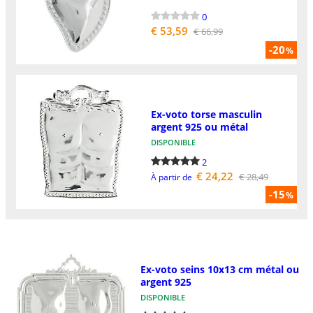
0
€ 53,59
€ 66,99
-20
%
Ex-voto torse masculin
argent 925 ou métal
DISPONIBLE
2
€ 24,22
€ 28,49
À partir de
-15
%
Ex-voto seins 10x13 cm métal ou
argent 925
DISPONIBLE