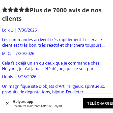
Plus de
7000
avis de nos
clients
Loik L.
|
7/30/2026
Les commandes arrivent très rapidement. Le service
client est très bon, très réactif et cherchera toujours...
M. C.
|
7/30/2026
Cela fait déjà un an ou deux que je commande chez
Holyart , je n'ai jamais été déçue, que ce soit par...
Llopis
|
6/23/2026
Un magnifique site d'objets d'Art, religieux, spiritueux,
produits de dégustations, bijoux. Feuilleter...
Sten
|
6/12/2026
Holyart app
TÉLÉCHARGE
Découvrez maintenat l'APP de Holyart
Un bon service client très reactifreactif Le produit que j'ai