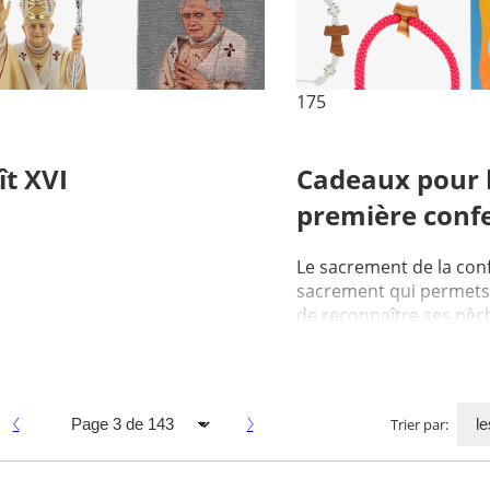
175
t XVI
Cadeaux pour 
première conf
Le sacrement de la conf
sacrement qui permets
de reconnaître ses pèc
recevoir le pardon. La p
Trier par: