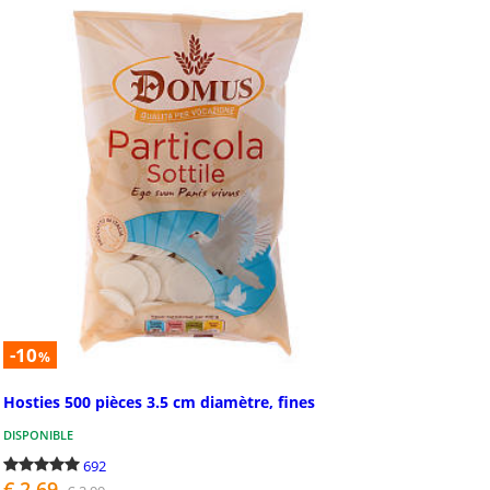
338
irmation
Crèche de Pâq
ation: Nous avons créé une
Statuettes de crèche de
e entièrement dédiée à la
pour créer une crèche d
ion de la confirmation. Vous
réaliser soi-même. Stat
z des idées cadeaux,...
de Pâques recré...
-10
%
Hosties 500 pièces 3.5 cm diamètre, fines
670
DISPONIBLE
692
€ 2,69