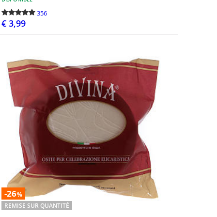
bré le centenaire de la première
Jésus apparue à Berna
356
ion de Notre-Dame de Fatima.
en 1858. C’est l'une des
€ 3,99
, pendant...
apparitions mariales ad
PASSEZ LA COMMANDE
132
 François
Pape Léon XIV
nçois: catégorie dédiée à Pape
Pape Léon XIV, une col
-26
rio Bergoglio. Vous y trouverez
de chapelets, statues, 
%
ection de produits comme la
objets religieux soign
REMISE SUR QUANTITÉ
 Bon Pasteu...
sélectionnés. Dans ce...