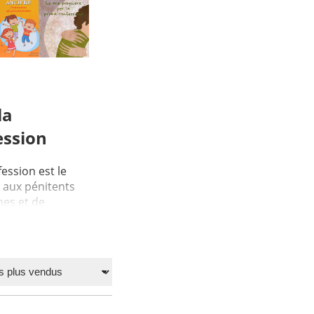
la
ession
ession est le
 aux pénitents
hes et de
remi...