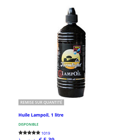
250
494
Carlo Acutis
Conf
Carlo Acutis : dans cette section, vous
Confirm
trouverez des photos de Carlo Acutis,
catégori
des livres et des biographies sur
célébrat
l'histoire de Carlo ...
trouvere
REMISE SUR QUANTITÉ
Huile Lampoil, 1 litre
80
588
DISPONIBLE
1019
€ 5,39