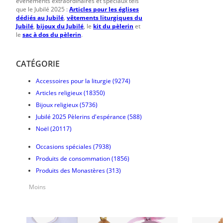
événements extraordinaires et spéciaux tels
que le Jubilé 2025 :
Articles pour les églises
dédiés au Jubilé
,
vêtements liturgiques du
Jubilé
,
bijoux du Jubilé
, le
kit du pèlerin
et
le
sac à dos du pèlerin
.
CATÉGORIE
Accessoires pour la liturgie
(9274)
Articles religieux
(18350)
Bijoux religieux
(5736)
Jubilé 2025 Pèlerins d'espérance
(588)
Noël
(20117)
Occasions spéciales
(7938)
Produits de consommation
(1856)
Produits des Monastères
(313)
Moins