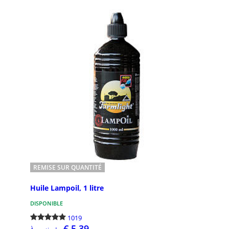
250
494
Carlo Acutis
Conf
Carlo Acutis : dans cette section, vous
Confirm
trouverez des photos de Carlo Acutis,
catégori
des livres et des biographies sur
célébrat
l'histoire de Carlo ...
trouvere
REMISE SUR QUANTITÉ
Huile Lampoil, 1 litre
80
588
DISPONIBLE
1019
€ 5,39