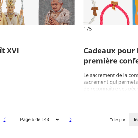
175
t XVI
Cadeaux pour 
première conf
Le sacrement de la conf
sacrement qui permets
de reconnaître ses pèc
recevoir le pardon. La p
Trier par: