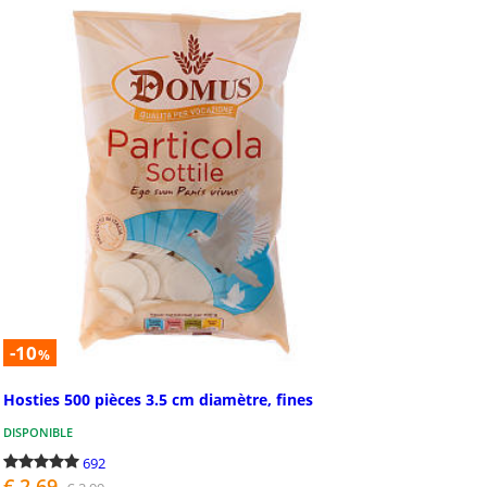
338
irmation
Crèche de Pâq
ation: Nous avons créé une
Statuettes de crèche de
e entièrement dédiée à la
pour créer une crèche d
ion de la confirmation. Vous
réaliser soi-même. Stat
z des idées cadeaux,...
de Pâques recré...
-10
%
Hosties 500 pièces 3.5 cm diamètre, fines
670
DISPONIBLE
692
€ 2,69