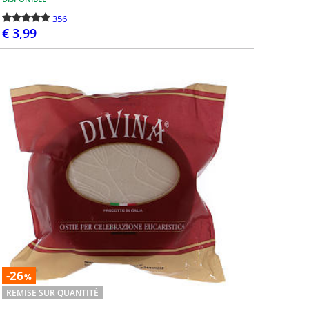
bré le centenaire de la première
Jésus apparue à Berna
356
ion de Notre-Dame de Fatima.
en 1858. C’est l'une des
€ 3,99
, pendant...
apparitions mariales ad
PASSEZ LA COMMANDE
132
 François
Pape Léon XIV
nçois: catégorie dédiée à Pape
Pape Léon XIV, une col
-26
rio Bergoglio. Vous y trouverez
de chapelets, statues, 
%
ection de produits comme la
objets religieux soign
REMISE SUR QUANTITÉ
 Bon Pasteu...
sélectionnés. Dans ce...