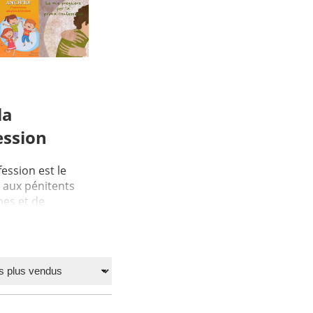
la
ession
ession est le
 aux pénitents
hes et de
remi...