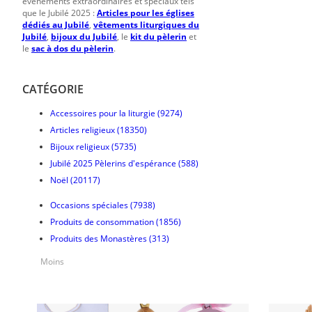
événements extraordinaires et spéciaux tels
que le Jubilé 2025 :
Articles pour les églises
dédiés au Jubilé
,
vêtements liturgiques du
Jubilé
,
bijoux du Jubilé
, le
kit du pèlerin
et
le
sac à dos du pèlerin
.
CATÉGORIE
Accessoires pour la liturgie
(9274)
Articles religieux
(18350)
Bijoux religieux
(5735)
Jubilé 2025 Pèlerins d'espérance
(588)
Noël
(20117)
Occasions spéciales
(7938)
Produits de consommation
(1856)
Produits des Monastères
(313)
Moins